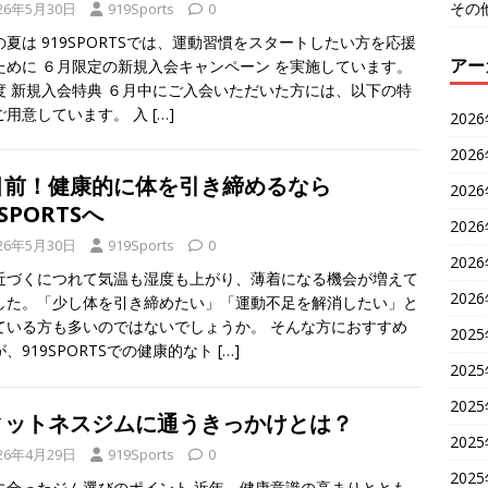
その
26年5月30日
919Sports
0
の夏は 919SPORTSでは、運動習慣をスタートしたい方を応援
アー
ために ６月限定の新規入会キャンペーン を実施しています。
度 新規入会特典 ６月中にご入会いただいた方には、以下の特
ご用意しています。 入
[…]
202
202
目前！健康的に体を引き締めるなら
202
9SPORTSへ
202
26年5月30日
919Sports
0
202
近づくにつれて気温も湿度も上がり、薄着になる機会が増えて
202
した。「少し体を引き締めたい」「運動不足を解消したい」と
ている方も多いのではないでしょうか。 そんな方におすすめ
202
、919SPORTSでの健康的なト
[…]
202
202
ィットネスジムに通うきっかけとは？
202
26年4月29日
919Sports
0
202
に合ったジム選びのポイント 近年、健康意識の高まりととも