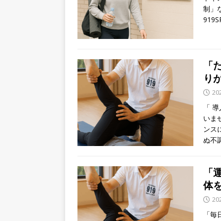
制」
91
「
り
20
「 
いま
ンス
ぬ不
「
体
20
「毎