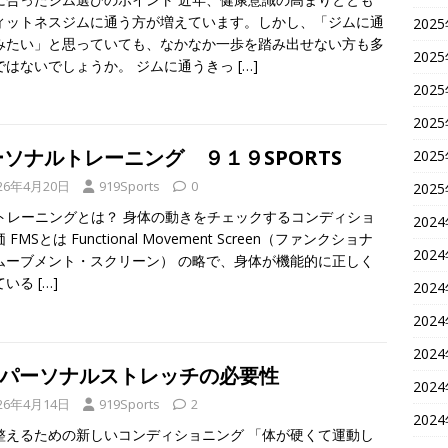
ィットネスジムに通う方が増えています。しかし、「ジムに通
202
みたい」と思っていても、なかなか一歩を踏み出せない方も多
202
ではないでしょうか。 ジムに通うきっ
[…]
202
202
ソナルトレーニング ９１９SPORTS
202
26年4月20日
919Sports
0
202
Sトレーニングとは？ 身体の動きをチェックするコンディショ
202
 FMSとは Functional Movement Screen（ファンクショナ
202
ムーブメント・スクリーン） の略で、身体が機能的に正しく
ている
[…]
202
202
202
FPパーソナルストレッチの必要性
202
26年4月14日
919Sports
2
202
整えるための新しいコンディショニング 「体が硬くて運動し