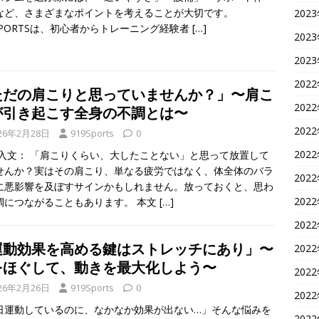
など、さまざまなポイントを考えることが大切です。
202
9SPORTSは、初心者からトレーニング経験者
[…]
202
202
202
ただの肩こりと思っていませんか？」〜肩こ
202
が引き起こす全身の不調とは〜
202
26年2月28日
919Sports
0
202
導入文： 「肩こりくらい、大したことない」と思って放置して
せんか？実はその肩こり、単なる疲労ではなく、体全体のバラ
202
に悪影響を及ぼすサインかもしれません。放っておくと、思わ
202
調につながることもあります。 本文
[…]
202
運動効果を高める鍵はストレッチにあり」〜
202
をほぐして、動きを最大化しよう〜
202
26年2月26日
919Sports
0
202
日運動しているのに、なかなか効果が出ない…」そんな悩みを
202