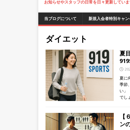
お知らせやスタッフの日常を日々更新していま
当ブログについて
新規入会者特別キャン
ダイエット
夏
91
20
夏に
季節
い」
でし
【６
ン