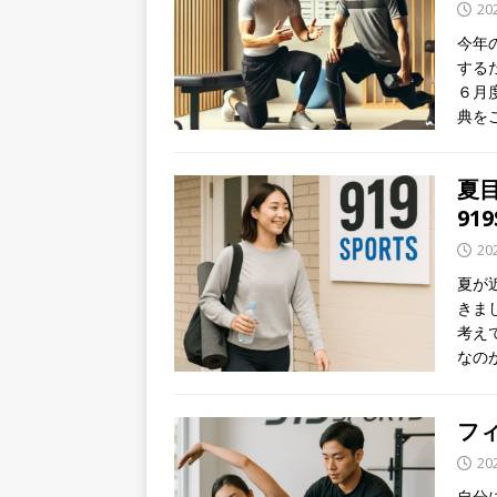
20
今年
する
６月
典を
夏
91
20
夏が
きま
考え
なのが
フ
20
自分