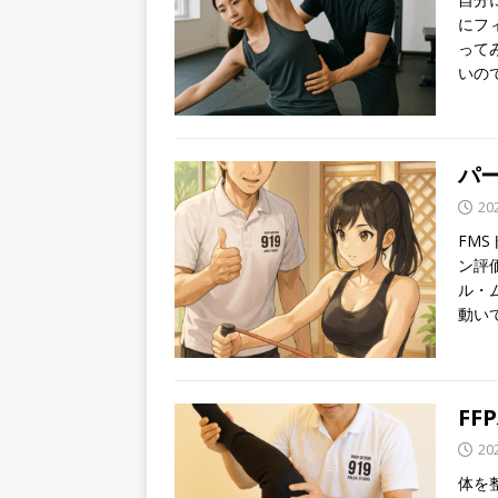
にフ
って
いの
パー
20
FM
ン評価
ル・
動い
F
20
体を