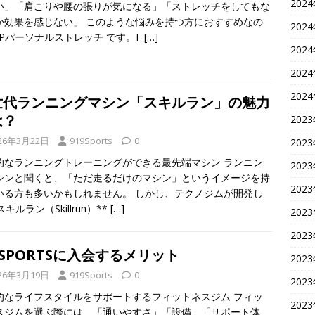
202
い」「肩こりや腰の張りが気になる」「ストレッチをしてもな
か効果を感じない」 このような悩みを持つ方におすすめなの
202
FFPパーソナルストレッチ です。F
[…]
202
202
202
世代ランニングマシン「スキルラン」の魅力
は？
202
26年3月22日
919Sports
0
202
的なランニングトレーニングができる最先端マシン ランニン
202
シンと聞くと、「ただ走るだけのマシン」というイメージを持
202
いる方も多いかもしれません。 しかし、テクノジムが開発し
スキルラン（Skillrun）**
[…]
202
202
9SPORTSに入会するメリット
202
26年3月19日
919Sports
0
202
的なライフスタイルをサポートするフィットネスジム フィッ
202
スジムを選ぶ際には、「通いやすさ」「設備」「サポート体