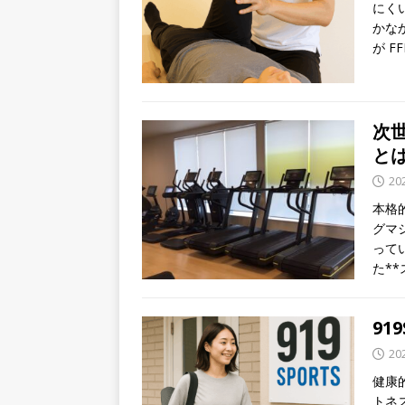
にく
かな
が 
次
と
20
本格
グマ
って
た**
91
20
健康
トネ