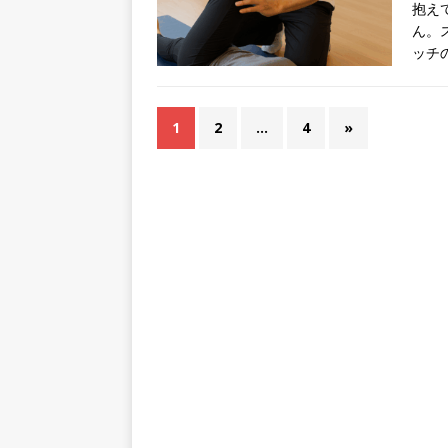
抱え
ん。
ッチ
1
2
…
4
»