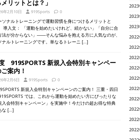
るメリットとは？」
202
26年2月10日
919Sports
0
202
ーソナルトレーニングで運動習慣を身につけるメリットと
202
」 導入文： 「運動を始めたいけれど、続かない」「自分に合
方法が分からない」――そんな悩みを抱える方に人気なのが、
202
ソナルトレーニングです。単なるトレーニ
[…]
202
202
度 919SPORTS 新規入会特別キャンペー
202
のご案内！
202
26年2月6日
919Sports
0
202
19SPORTS 新規入会特別キャンペーンのご案内！ 三重・四日
919SPORTS では、これから運動を始めたい方にぴったりな
202
規入会特別キャンペーン」を実施中！今だけの超お得な特典
202
あな
[…]
202
202
202