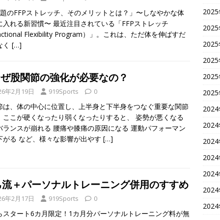
202
話題のFFPストレッチ、そのメリットとは？」〜しなやかな体
に入れる新習慣〜 最近注目されている「FFPストレッチ
202
ctional Flexibility Program）」。これは、ただ体を伸ばすだ
202
なく
[…]
202
 なぜ股関節の強化が必要なの？
202
26年2月19日
919Sports
0
202
節は、体の中心に位置し、上半身と下半身をつなぐ重要な関節
202
。ここが硬くなったり弱くなったりすると、 姿勢が悪くなる
202
バランスが崩れる 腰痛や膝痛の原因になる 運動パフォーマン
下がる など、様々な影響が出やす
[…]
202
202
202
己流＋パーソナルトレーニング併用のすすめ
202
26年2月17日
919Sports
0
202
らスタート6カ月限定！1カ月分パーソナルトレーニング料が無