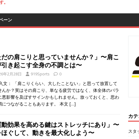
す。
ペーン
ただの肩こりと思っていませんか？」〜肩こ
が引き起こす全身の不調とは〜
26年2月28日
919Sports
0
導入文： 「肩こりくらい、大したことない」と思って放置して
せんか？実はその肩こり、単なる疲労ではなく、体全体のバラ
に悪影響を及ぼすサインかもしれません。放っておくと、思わ
調につながることもあります。 本文
[…]
カテ
運動効果を高める鍵はストレッチにあり」〜
スタ
をほぐして、動きを最大化しよう〜