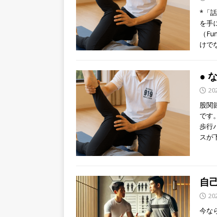
*「
を手
（Fun
けで
●
20
股関
です
歩行
スが
自
20
今な