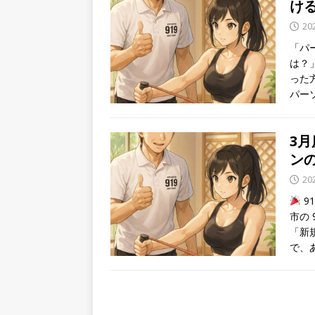
け
20
「パ
は？
った
パー
3月
ン
20
9
市の 
「新
で、