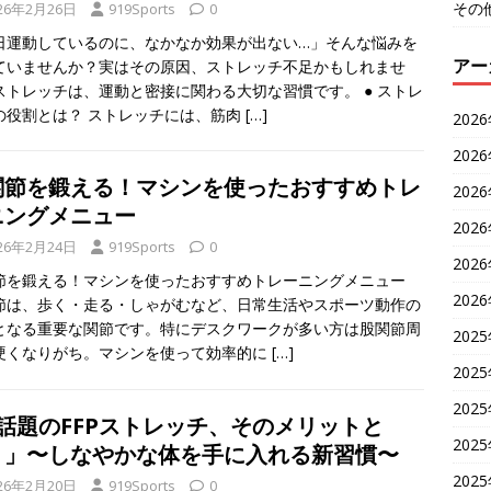
その
26年2月26日
919Sports
0
日運動しているのに、なかなか効果が出ない…」そんな悩みを
アー
ていませんか？実はその原因、ストレッチ不足かもしれませ
ストレッチは、運動と密接に関わる大切な習慣です。 ● ストレ
の役割とは？ ストレッチには、筋肉
[…]
202
202
関節を鍛える！マシンを使ったおすすめトレ
202
ニングメニュー
202
26年2月24日
919Sports
0
202
節を鍛える！マシンを使ったおすすめトレーニングメニュー
202
節は、歩く・走る・しゃがむなど、日常生活やスポーツ動作の
となる重要な関節です。特にデスクワークが多い方は股関節周
202
硬くなりがち。マシンを使って効率的に
[…]
202
202
「話題のFFPストレッチ、そのメリットと
202
？」〜しなやかな体を手に入れる新習慣〜
202
26年2月20日
919Sports
0