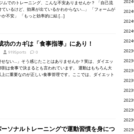
202
 ジムでのトレーニング、こんな不安ありませんか？ 「自己流
けているけど、効果が出ているかわからない…」 「フォームが
202
いか不安」 「もっと効率的に結
[…]
202
202
202
成功のカギは「食事指導」にあり！
202
919Sports
0
202
痩せない…」そう感じたことはありませんか？実は、ダイエッ
8割は食事で決まるとも言われています。 運動はもちろん大
202
以上に重要なのが正しい食事管理です。ここでは、ダイエット
202
202
202
202
202
パーソナルトレーニングで運動習慣を身につ
202