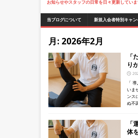
お知らせやスタッフの日常を日々更新していま
当ブログについて
新規入会者特別キャン
月:
2026年2月
「
り
20
「 
いま
ンス
ぬ不
「
体