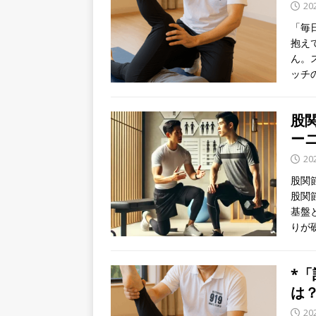
20
「毎
抱え
ん。
ッチ
股
ー
20
股関
股関
基盤
りが
*
は
20