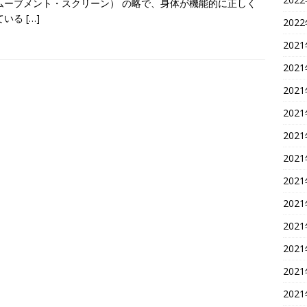
ムーブメント・スクリーン） の略で、身体が機能的に正しく
ている
[…]
202
202
202
202
202
202
202
202
202
202
202
202
202