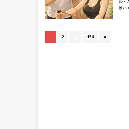
ル・
動い
1
2
…
156
»