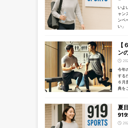
いよ
ャン
ンペ
い」
【６
ン
20
今年
する
６月
典を
夏
91
20