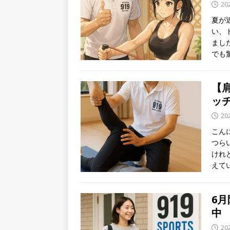
20
夏が
い、
まし
でも
【
ッ
20
こん
つら
けれ
えて
6
中
20