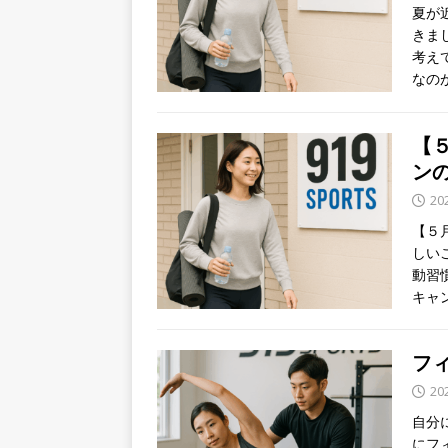
夏が
きま
考え
なのが
【５
ン
20
【５
しい
動習
キャ
フ
20
自分
にフ