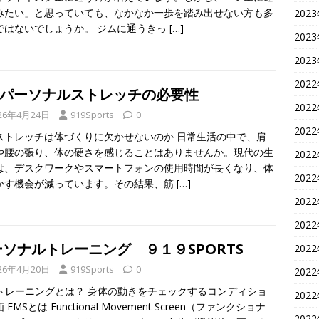
みたい」と思っていても、なかなか一歩を踏み出せない方も多
202
ではないでしょうか。 ジムに通うきっ
[…]
202
202
202
FPパーソナルストレッチの必要性
202
26年4月24日
919Sports
0
202
ストレッチは体づくりに欠かせないのか 日常生活の中で、肩
や腰の張り、体の硬さを感じることはありませんか。現代の生
202
は、デスクワークやスマートフォンの使用時間が長くなり、体
202
かす機会が減っています。その結果、筋
[…]
202
202
ソナルトレーニング ９１９SPORTS
202
26年4月20日
919Sports
0
202
Sトレーニングとは？ 身体の動きをチェックするコンディショ
202
 FMSとは Functional Movement Screen（ファンクショナ
202