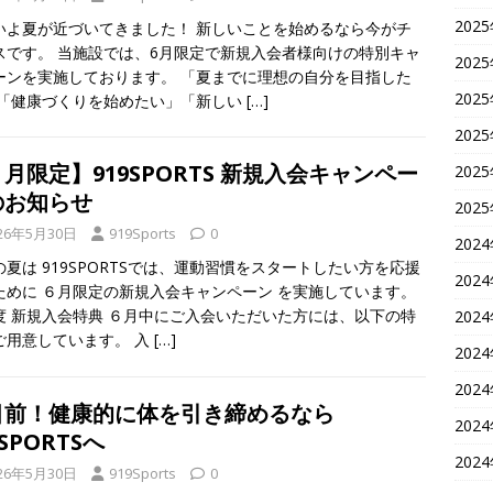
202
いよ夏が近づいてきました！ 新しいことを始めるなら今がチ
スです。 当施設では、6月限定で新規入会者様向けの特別キャ
202
ーンを実施しております。 「夏までに理想の自分を目指した
202
 「健康づくりを始めたい」「新しい
[…]
202
月限定】919SPORTS 新規入会キャンペー
202
のお知らせ
202
26年5月30日
919Sports
0
202
の夏は 919SPORTSでは、運動習慣をスタートしたい方を応援
202
ために ６月限定の新規入会キャンペーン を実施しています。
度 新規入会特典 ６月中にご入会いただいた方には、以下の特
202
ご用意しています。 入
[…]
202
202
目前！健康的に体を引き締めるなら
202
9SPORTSへ
202
26年5月30日
919Sports
0