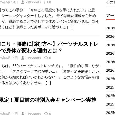
その
26年6月18日
919Sports
0
近づくこの季節、「今年こそ理想の体を手に入れたい」と思
アー
トレーニングをスタートしました。 最初は軽い運動から始め
たが、継続することで少しずつ体のラインに変化が現れ、自分
驚くほど引き締まった美ボディに近づくこ
[…]
202
202
肩こり・腰痛に悩む方へ】パーソナルストレ
202
チで身体が変わる理由とは？
202
26年6月15日
919Sports
0
202
にちは。FFPパーソナルストレッチです。 「慢性的な肩こりが
202
い…」 「デスクワークで腰が重い…」 「運動不足を解消したい
ど何から始めればいいかわからない…」 このようなお悩みを抱
202
いる方は少なくありません。
[…]
202
202
月限定！夏目前の特別入会キャンペーン実施
202
202
26年6月11日
919Sports
0