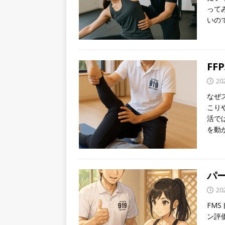
って
いの
F
20
なぜ
こり
活で
を動
パー
20
FM
ン評価