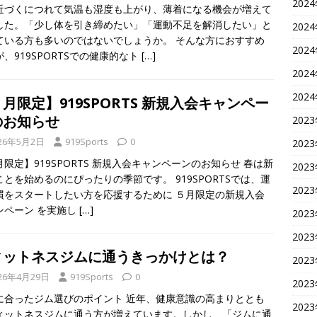
202
近づくにつれて気温も湿度も上がり、薄着になる機会が増えて
した。「少し体を引き締めたい」「運動不足を解消したい」と
202
ている方も多いのではないでしょうか。 そんな方におすすめ
202
、919SPORTSでの健康的なト
[…]
202
202
月限定】919SPORTS 新規入会キャンペー
のお知らせ
202
26年5月2日
919Sports
0
202
月限定】919SPORTS 新規入会キャンペーンのお知らせ 春は新
202
ことを始めるのにぴったりの季節です。 919SPORTSでは、運
202
慣をスタートしたい方を応援するために ５月限定の新規入会
ンペーン を実施し
[…]
202
202
ィットネスジムに通うきっかけとは？
202
26年4月29日
919Sports
0
202
に合ったジム選びのポイント 近年、健康意識の高まりととも
202
ィットネスジムに通う方が増えています。しかし、「ジムに通