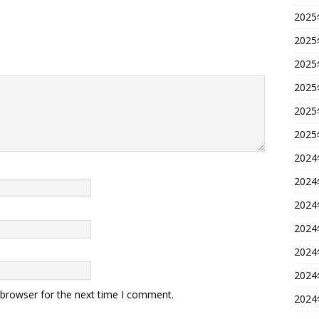
202
202
202
202
202
202
202
202
202
202
202
202
 browser for the next time I comment.
202