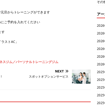
その
で元旦からトレーニングができます
アー
めにご予約を入れてください
202
ます
202
202
202
202
ィットネスジム／パーソナルトレーニングジム
202
NEXT
202
！
スポットオプションサービス
202
202
202
202